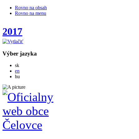
Rovno na obsah
Rovno na menu
2017
Výber jazyka
Slovensky
sk
English
en
Magyar
hu