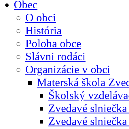
Obec
O obci
História
Poloha obce
Slávni rodáci
Organizácie v obci
Materská škola Zved
Školský vzdeláva
Zvedavé slniečk
Zvedavé slniečka