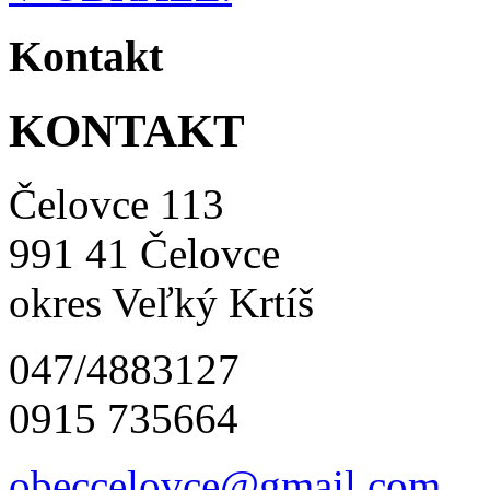
Kontakt
KONTAKT
Čelovce 113
991 41 Čelovce
okres Veľký Krtíš
047/4883127
0915 735664
obeccelo
vce@gmai
l.com