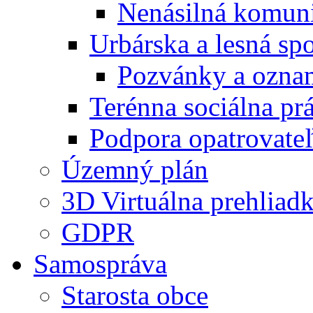
Nenásilná komuni
Urbárska a lesná sp
Pozvánky a ozna
Terénna sociálna pr
Podpora opatrovateľ
Územný plán
3D Virtuálna prehliad
GDPR
Samospráva
Starosta obce