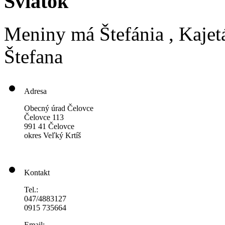
Sviatok
Meniny má
Štefánia
, Kajet
Štefana
Adresa
Obecný úrad Čelovce
Čelovce 113
991 41 Čelovce
okres Veľký Krtíš
Kontakt
Tel.:
047/4883127
0915 735664
Email: