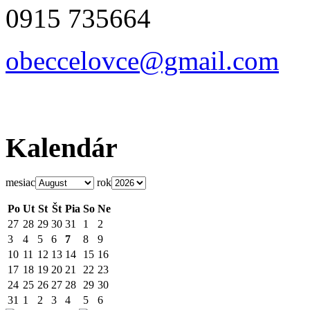
0915 735664
obeccelo
vce@gmai
l.com
Kalendár
mesiac
rok
Po
Ut
St
Št
Pia
So
Ne
27
28
29
30
31
1
2
3
4
5
6
7
8
9
10
11
12
13
14
15
16
17
18
19
20
21
22
23
24
25
26
27
28
29
30
31
1
2
3
4
5
6