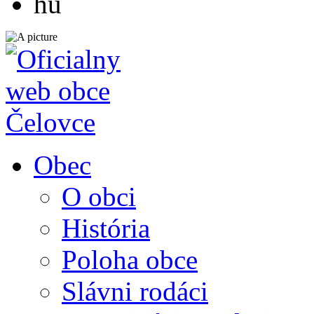
hu
Obec
O obci
História
Poloha obce
Slávni rodáci