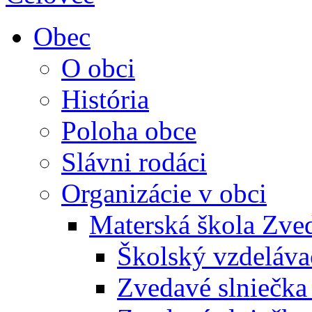
Obec
O obci
História
Poloha obce
Slávni rodáci
Organizácie v obci
Materská škola Zved
Školský vzdeláva
Zvedavé slniečk