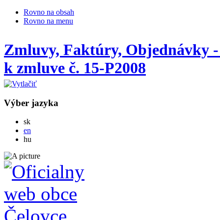
Rovno na obsah
Rovno na menu
Zmluvy, Faktúry, Objednávky -
k zmluve č. 15-P2008
Výber jazyka
Slovensky
sk
English
en
Magyar
hu