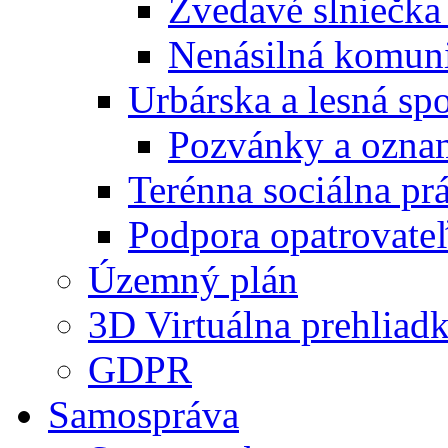
Zvedavé slniečka
Nenásilná komuni
Urbárska a lesná sp
Pozvánky a ozna
Terénna sociálna pr
Podpora opatrovateľ
Územný plán
3D Virtuálna prehliad
GDPR
Samospráva