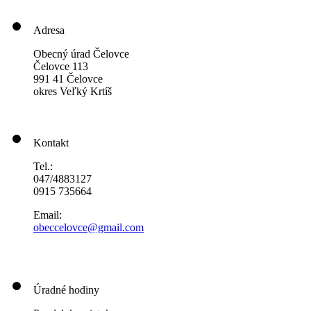
Adresa
Obecný úrad Čelovce
Čelovce 113
991 41 Čelovce
okres Veľký Krtíš
Kontakt
Tel.:
047/4883127
0915 735664
Email:
obeccelo
vce@gmai
l.com
Úradné hodiny