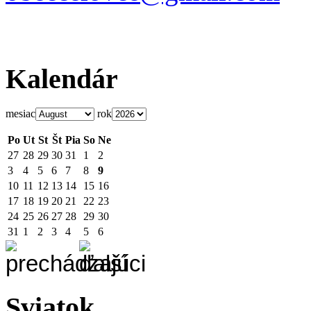
Kalendár
mesiac
rok
Po
Ut
St
Št
Pia
So
Ne
27
28
29
30
31
1
2
3
4
5
6
7
8
9
10
11
12
13
14
15
16
17
18
19
20
21
22
23
24
25
26
27
28
29
30
31
1
2
3
4
5
6
Sviatok