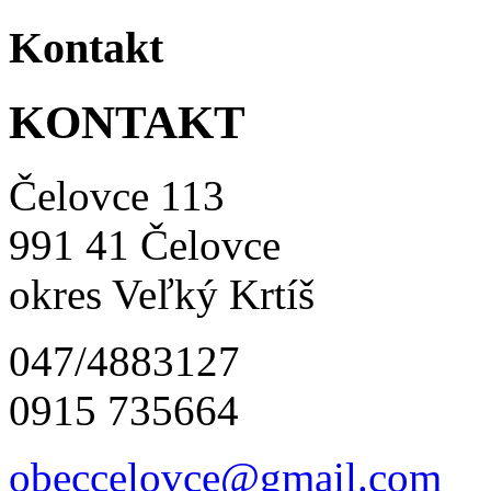
Kontakt
KONTAKT
Čelovce 113
991 41 Čelovce
okres Veľký Krtíš
047/4883127
0915 735664
obeccelo
vce@gmai
l.com