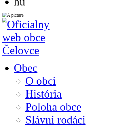
hu
Obec
O obci
História
Poloha obce
Slávni rodáci