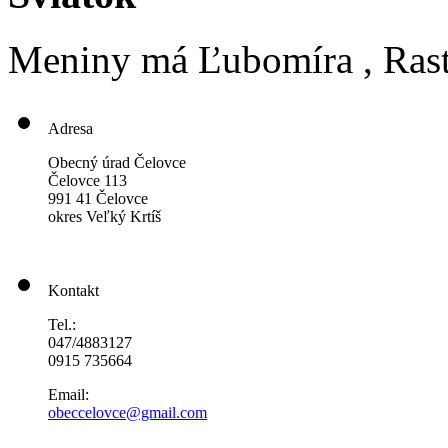
Meniny má
Ľubomíra
, Ras
Adresa
Obecný úrad Čelovce
Čelovce 113
991 41 Čelovce
okres Veľký Krtíš
Kontakt
Tel.:
047/4883127
0915 735664
Email:
obeccelo
vce@gmai
l.com