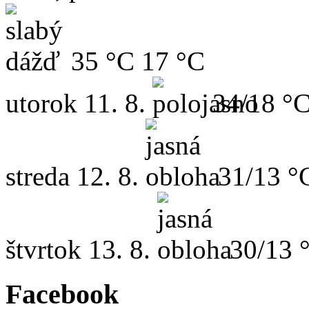
35 °C
17 °C
utorok
11. 8.
34/18 °
streda
12. 8.
31/13 °
štvrtok
13. 8.
30/13 
Facebook