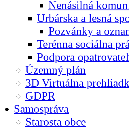
Nenásilná komuni
Urbárska a lesná sp
Pozvánky a ozna
Terénna sociálna pr
Podpora opatrovateľ
Územný plán
3D Virtuálna prehliad
GDPR
Samospráva
Starosta obce