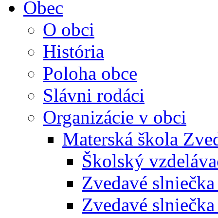
Obec
O obci
História
Poloha obce
Slávni rodáci
Organizácie v obci
Materská škola Zved
Školský vzdeláva
Zvedavé slniečk
Zvedavé slniečka