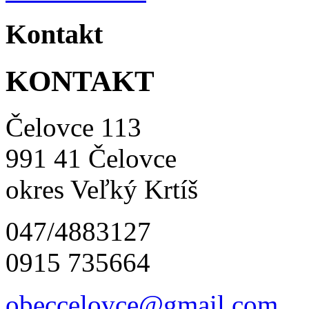
Kontakt
KONTAKT
Čelovce 113
991 41 Čelovce
okres Veľký Krtíš
047/4883127
0915 735664
obeccelo
vce@gmai
l.com