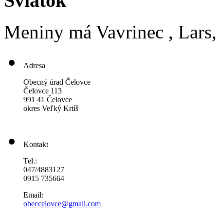
Sviatok
Meniny má
Vavrinec
, Lars
Adresa
Obecný úrad Čelovce
Čelovce 113
991 41 Čelovce
okres Veľký Krtíš
Kontakt
Tel.:
047/4883127
0915 735664
Email:
obeccelo
vce@gmai
l.com