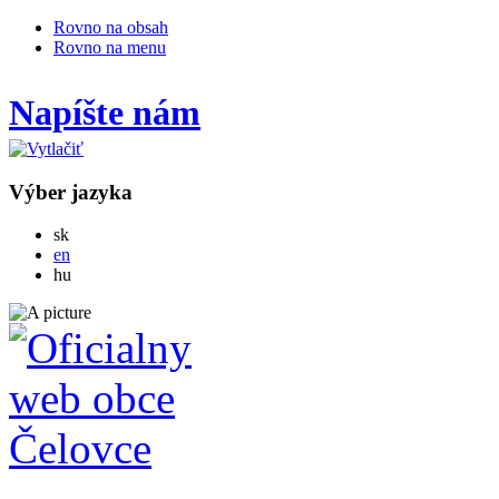
Rovno na obsah
Rovno na menu
Napíšte nám
Výber jazyka
Slovensky
sk
English
en
Magyar
hu