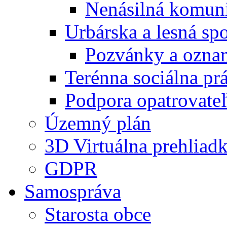
Nenásilná komuni
Urbárska a lesná sp
Pozvánky a ozna
Terénna sociálna pr
Podpora opatrovateľ
Územný plán
3D Virtuálna prehliad
GDPR
Samospráva
Starosta obce