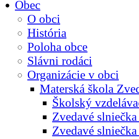
Obec
O obci
História
Poloha obce
Slávni rodáci
Organizácie v obci
Materská škola Zved
Školský vzdeláva
Zvedavé slniečk
Zvedavé slniečka