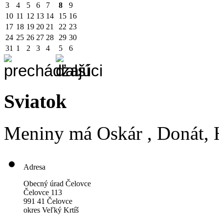
3
4
5
6
7
8
9
10
11
12
13
14
15
16
17
18
19
20
21
22
23
24
25
26
27
28
29
30
31
1
2
3
4
5
6
Sviatok
Meniny má
Oskár
, Donát, 
Adresa
Obecný úrad Čelovce
Čelovce 113
991 41 Čelovce
okres Veľký Krtíš