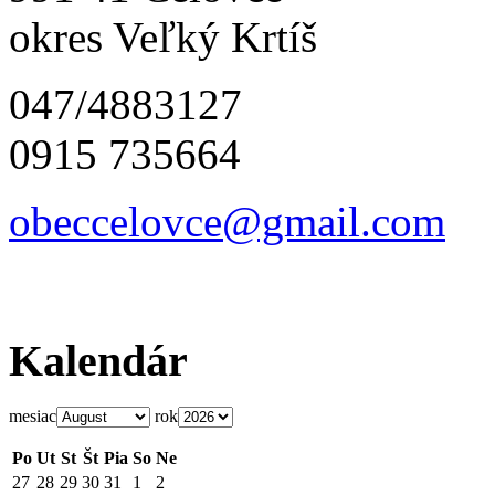
okres Veľký Krtíš
047/4883127
0915 735664
obeccelo
vce@gmai
l.com
Kalendár
mesiac
rok
Po
Ut
St
Št
Pia
So
Ne
27
28
29
30
31
1
2