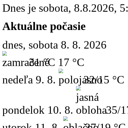
Dnes je
sobota
,
8.8.2026
,
5
Aktuálne počasie
dnes, sobota 8. 8. 2026
31 °C
17 °C
nedeľa
9. 8.
32/15 °C
pondelok
10. 8.
35/1
utorok
11. 8.
37/19 °C