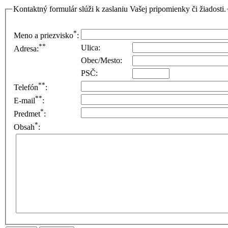
Kontaktný formulár slúži k zaslaniu Vašej pripomienky či žiadosti.
*
Meno a priezvisko
:
**
Ulica:
Adresa:
Obec/Mesto:
PSČ:
**
Telefón
:
**
E-mail
:
*
Predmet
:
*
Obsah
: