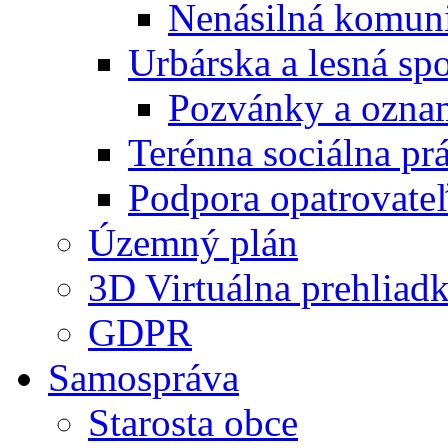
Nenásilná komuni
Urbárska a lesná sp
Pozvánky a ozna
Terénna sociálna pr
Podpora opatrovateľ
Územný plán
3D Virtuálna prehliad
GDPR
Samospráva
Starosta obce