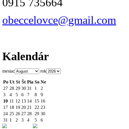
0915 735664
obeccelo
vce@gmai
l.com
Kalendár
mesiac
rok
Po
Ut
St
Št
Pia
So
Ne
27
28
29
30
31
1
2
3
4
5
6
7
8
9
10
11
12
13
14
15
16
17
18
19
20
21
22
23
24
25
26
27
28
29
30
31
1
2
3
4
5
6