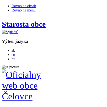
Rovno na obsah
Rovno na menu
Starosta obce
Výber jazyka
Slovensky
sk
English
en
Magyar
hu