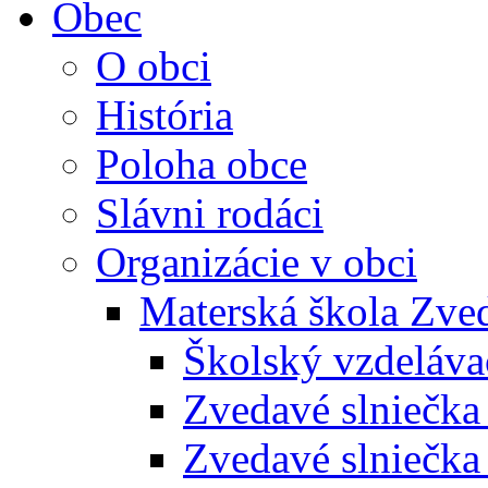
Obec
O obci
História
Poloha obce
Slávni rodáci
Organizácie v obci
Materská škola Zved
Školský vzdeláva
Zvedavé slniečk
Zvedavé slniečka