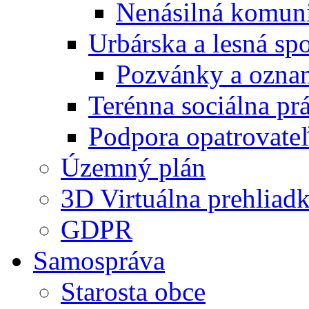
Nenásilná komuni
Urbárska a lesná sp
Pozvánky a ozna
Terénna sociálna pr
Podpora opatrovateľ
Územný plán
3D Virtuálna prehliad
GDPR
Samospráva
Starosta obce