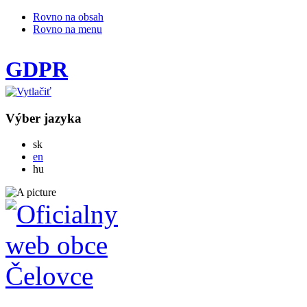
Rovno na obsah
Rovno na menu
GDPR
Výber jazyka
Slovensky
sk
English
en
Magyar
hu