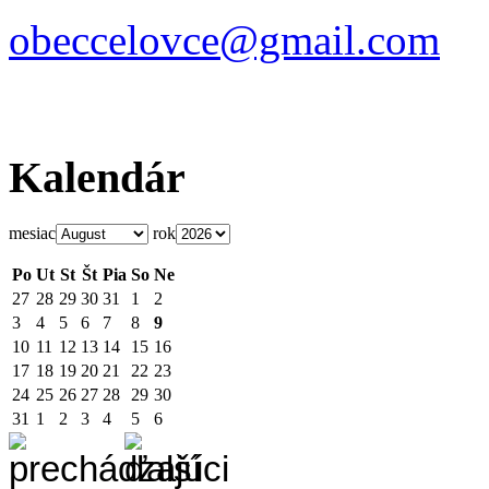
obeccelo
vce@gmai
l.com
Kalendár
mesiac
rok
Po
Ut
St
Št
Pia
So
Ne
27
28
29
30
31
1
2
3
4
5
6
7
8
9
10
11
12
13
14
15
16
17
18
19
20
21
22
23
24
25
26
27
28
29
30
31
1
2
3
4
5
6