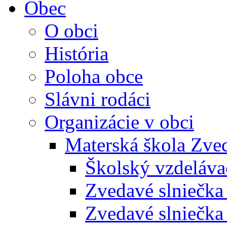
Obec
O obci
História
Poloha obce
Slávni rodáci
Organizácie v obci
Materská škola Zved
Školský vzdeláva
Zvedavé slniečk
Zvedavé slniečka