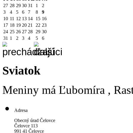
27
28
29
30
31
1
2
3
4
5
6
7
8
9
10
11
12
13
14
15
16
17
18
19
20
21
22
23
24
25
26
27
28
29
30
31
1
2
3
4
5
6
Sviatok
Meniny má
Ľubomíra
, Ras
Adresa
Obecný úrad Čelovce
Čelovce 113
991 41 Čelovce