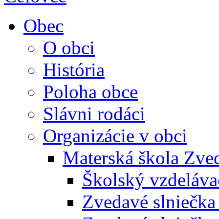
Obec
O obci
História
Poloha obce
Slávni rodáci
Organizácie v obci
Materská škola Zved
Školský vzdeláva
Zvedavé slniečk