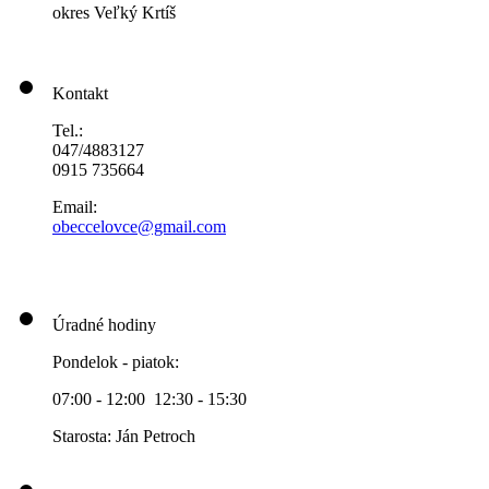
okres Veľký Krtíš
Kontakt
Tel.:
047/4883127
0915 735664
Email:
obeccelo
vce@gmai
l.com
Úradné hodiny
Pondelok - piatok:
07:00 - 12:00 12:30 - 15:30
Starosta: Ján Petroch