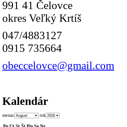
991 41 Čelovce
okres Veľký Krtíš
047/4883127
0915 735664
obeccelo
vce@gmai
l.com
Kalendár
mesiac
rok
Po
Ut
St
Št
Pia
So
Ne