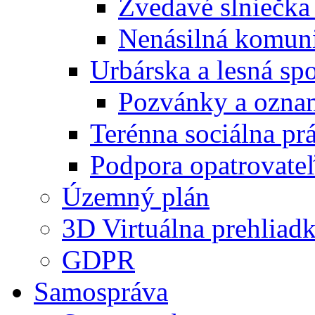
Zvedavé slniečka
Nenásilná komuni
Urbárska a lesná sp
Pozvánky a ozna
Terénna sociálna pr
Podpora opatrovateľ
Územný plán
3D Virtuálna prehliad
GDPR
Samospráva