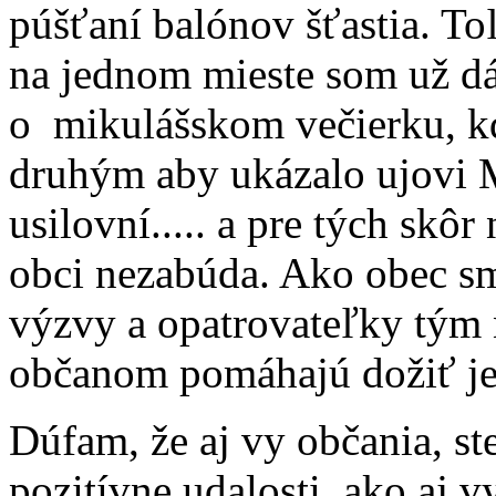
púšťaní balónov šťastia. To
na jednom mieste som už dá
o mikulášskom večierku, kde
druhým aby ukázalo ujovi 
usilovní..... a pre tých skô
obci nezabúda. Ako obec sm
výzvy a opatrovateľky tým
občanom pomáhajú dožiť jes
Dúfam, že aj vy občania, st
pozitívne udalosti, ako aj 