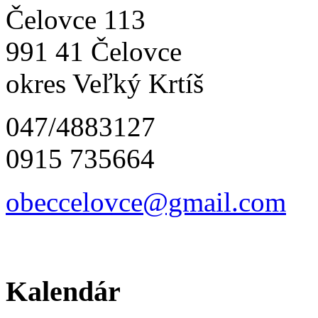
Čelovce 113
991 41 Čelovce
okres Veľký Krtíš
047/4883127
0915 735664
obeccelo
vce@gmai
l.com
Kalendár