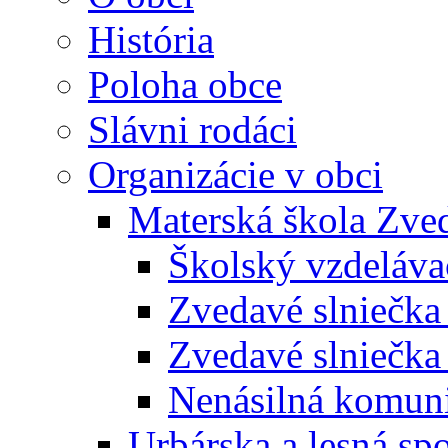
História
Poloha obce
Slávni rodáci
Organizácie v obci
Materská škola Zved
Školský vzdeláva
Zvedavé slniečk
Zvedavé slniečka
Nenásilná komuni
Urbárska a lesná sp