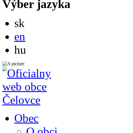
Výber jazyka
Slovensky
sk
English
en
Magyar
hu
Obec
O obci