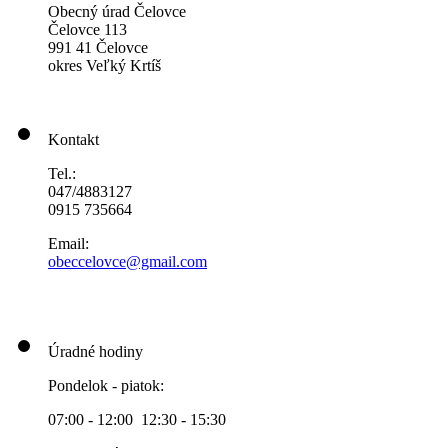
Obecný úrad Čelovce
Čelovce 113
991 41 Čelovce
okres Veľký Krtíš
Kontakt
Tel.:
047/4883127
0915 735664
Email:
obeccelo
vce@gmai
l.com
Úradné hodiny
Pondelok - piatok:
07:00 - 12:00 12:30 - 15:30