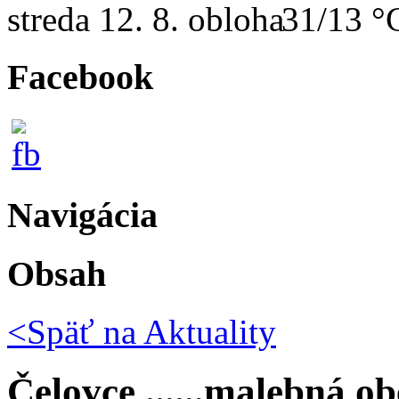
streda
12. 8.
31/13 °
Facebook
Navigácia
Obsah
<Späť na
Aktuality
Čelovce ......malebná 