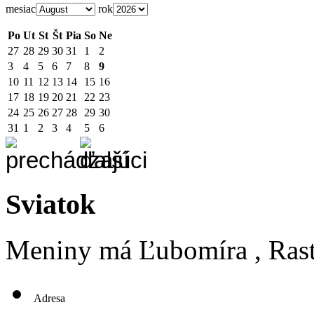
mesiac
rok
Po
Ut
St
Št
Pia
So
Ne
27
28
29
30
31
1
2
3
4
5
6
7
8
9
10
11
12
13
14
15
16
17
18
19
20
21
22
23
24
25
26
27
28
29
30
31
1
2
3
4
5
6
Sviatok
Meniny má
Ľubomíra
, Ras
Adresa