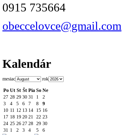
0915 735664
obeccelo
vce@gmai
l.com
Kalendár
mesiac
rok
Po
Ut
St
Št
Pia
So
Ne
27
28
29
30
31
1
2
3
4
5
6
7
8
9
10
11
12
13
14
15
16
17
18
19
20
21
22
23
24
25
26
27
28
29
30
31
1
2
3
4
5
6