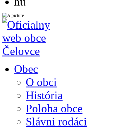
hu
Obec
O obci
História
Poloha obce
Slávni rodáci