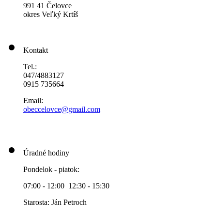
991 41 Čelovce
okres Veľký Krtíš
Kontakt
Tel.:
047/4883127
0915 735664
Email:
obeccelo
vce@gmai
l.com
Úradné hodiny
Pondelok - piatok:
07:00 - 12:00 12:30 - 15:30
Starosta: Ján Petroch