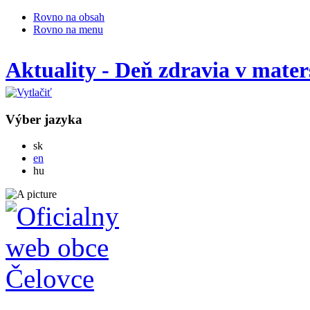
Rovno na obsah
Rovno na menu
Aktuality - Deň zdravia v mater
Výber jazyka
Slovensky
sk
English
en
Magyar
hu