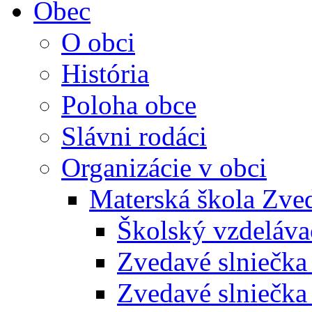
Obec
O obci
História
Poloha obce
Slávni rodáci
Organizácie v obci
Materská škola Zved
Školský vzdeláva
Zvedavé slniečk
Zvedavé slniečka