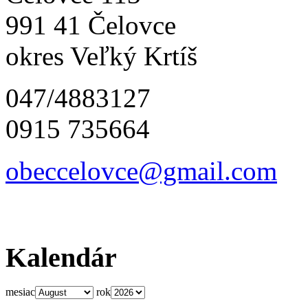
991 41 Čelovce
okres Veľký Krtíš
047/4883127
0915 735664
obeccelo
vce@gmai
l.com
Kalendár
mesiac
rok