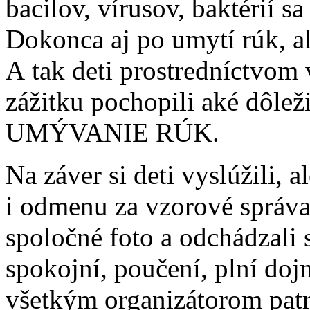
bacilov, vírusov, baktérií 
Dokonca aj po umytí rúk, a
A tak deti prostredníctvom 
zážitku pochopili aké dôle
UMÝVANIE RÚK.
Na záver si deti vyslúžili, 
i odmenu za vzorové správa
spoločné foto a odchádzali
spokojní, poučení, plní doj
všetkým organizátorom pa