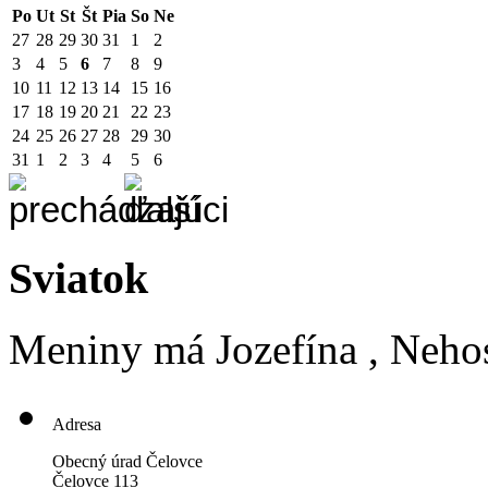
Po
Ut
St
Št
Pia
So
Ne
27
28
29
30
31
1
2
3
4
5
6
7
8
9
10
11
12
13
14
15
16
17
18
19
20
21
22
23
24
25
26
27
28
29
30
31
1
2
3
4
5
6
Sviatok
Meniny má
Jozefína
, Neho
Adresa
Obecný úrad Čelovce
Čelovce 113