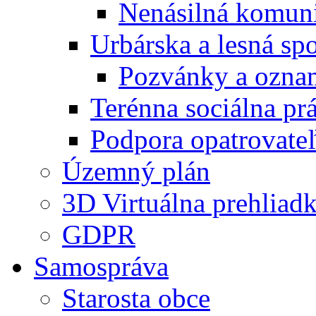
Nenásilná komuni
Urbárska a lesná sp
Pozvánky a ozna
Terénna sociálna pr
Podpora opatrovateľ
Územný plán
3D Virtuálna prehliad
GDPR
Samospráva
Starosta obce