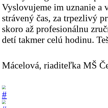
Vyslovujeme im uznanie a v
strávený čas, za trpezlivý p
skoro až profesionálnu zru
detí takmer celú hodinu. Te
Mgr.
Mácelová, riaditeľka MŠ Č