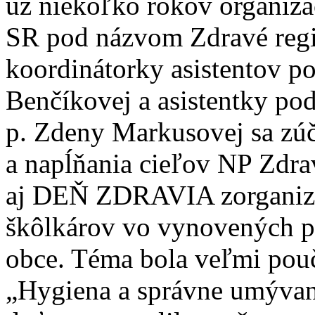
už niekoľko rokov organizá
SR pod názvom Zdravé regi
koordinátorky asistentov p
Benčíkovej a asistentky po
p. Zdeny Markusovej sa zúč
a napĺňania cieľov NP Zdra
aj DEŇ ZDRAVIA zorganizov
škôlkárov vo vynovených p
obce. Téma bola veľmi pouč
„Hygiena a správne umývani