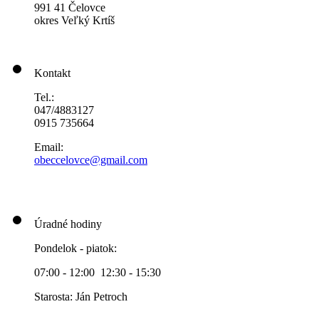
991 41 Čelovce
okres Veľký Krtíš
Kontakt
Tel.:
047/4883127
0915 735664
Email:
obeccelo
vce@gmai
l.com
Úradné hodiny
Pondelok - piatok:
07:00 - 12:00 12:30 - 15:30
Starosta: Ján Petroch