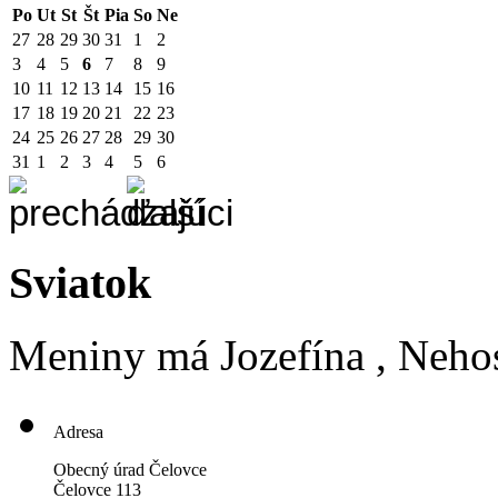
Po
Ut
St
Št
Pia
So
Ne
27
28
29
30
31
1
2
3
4
5
6
7
8
9
10
11
12
13
14
15
16
17
18
19
20
21
22
23
24
25
26
27
28
29
30
31
1
2
3
4
5
6
Sviatok
Meniny má
Jozefína
, Neho
Adresa
Obecný úrad Čelovce
Čelovce 113