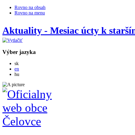
Rovno na obsah
Rovno na menu
Aktuality - Mesiac úcty k starš
Výber jazyka
Slovensky
sk
English
en
Magyar
hu