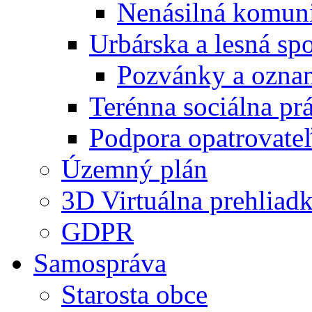
Nenásilná komuni
Urbárska a lesná sp
Pozvánky a ozna
Terénna sociálna pr
Podpora opatrovateľ
Územný plán
3D Virtuálna prehliad
GDPR
Samospráva
Starosta obce