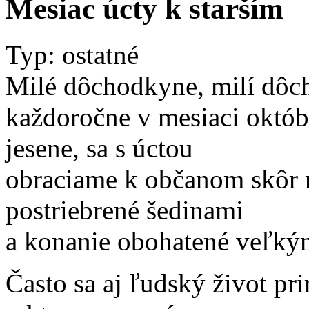
Mesiac úcty k starším
Typ: ostatné
Milé dôchodkyne, milí dôc
každoročne v mesiaci októb
jesene, sa s úctou
obraciame k občanom skôr 
postriebrené šedinami
a konanie obohatené veľký
Často sa aj ľudský život pr