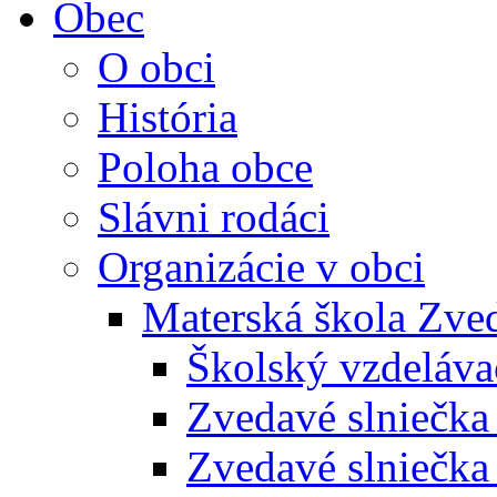
Obec
O obci
História
Poloha obce
Slávni rodáci
Organizácie v obci
Materská škola Zved
Školský vzdeláva
Zvedavé slniečk
Zvedavé slniečka