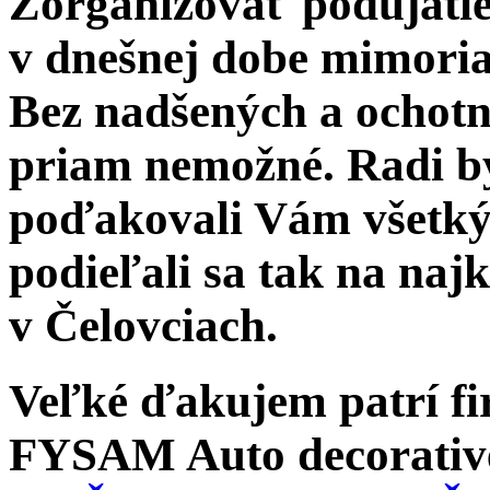
Zorganizovať podujatie
v dnešnej dobe mimori
Bez nadšených a ochotn
priam nemožné. Radi by
poďakovali Vám všetký
podieľali sa tak na naj
v Čelovciach.
Veľké ďakujem patrí f
FYSAM Auto decorative 