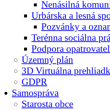
Nenásilná komuni
Urbárska a lesná sp
Pozvánky a ozna
Terénna sociálna pr
Podpora opatrovateľ
Územný plán
3D Virtuálna prehliad
GDPR
Samospráva
Starosta obce