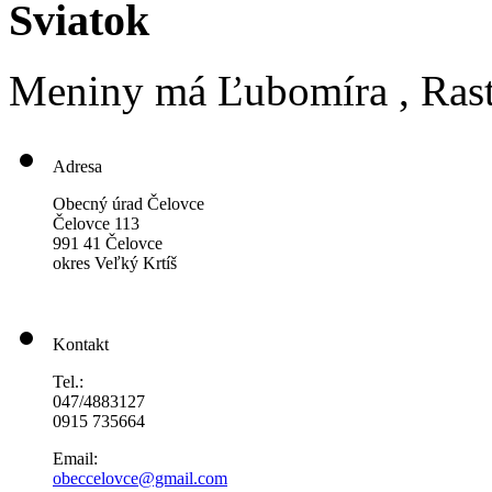
Sviatok
Meniny má
Ľubomíra
, Ras
Adresa
Obecný úrad Čelovce
Čelovce 113
991 41 Čelovce
okres Veľký Krtíš
Kontakt
Tel.:
047/4883127
0915 735664
Email:
obeccelo
vce@gmai
l.com