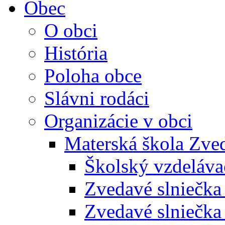
Obec
O obci
História
Poloha obce
Slávni rodáci
Organizácie v obci
Materská škola Zved
Školský vzdeláva
Zvedavé slniečk
Zvedavé slniečka