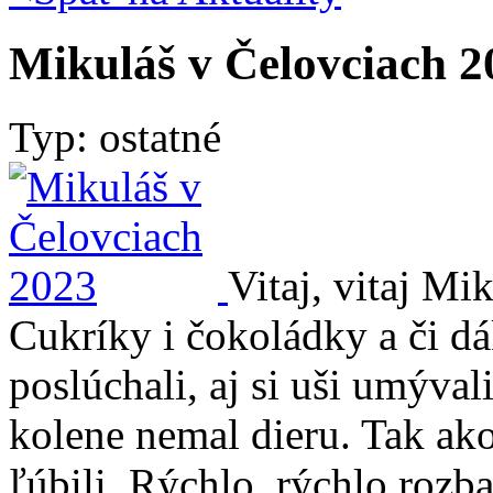
Mikuláš v Čelovciach 2
Typ: ostatné
Vitaj, vitaj Mi
Cukríky i čokoládky a či d
poslúchali, aj si uši umýval
kolene nemal dieru. Tak ako
ľúbili. Rýchlo, rýchlo rozba