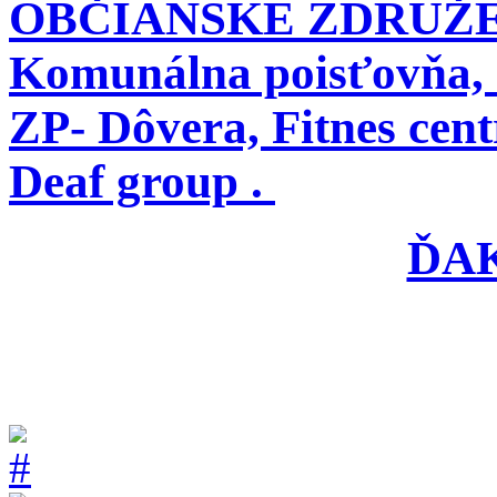
OBČIANSKE ZDRUŽENIE
Komunálna poisťovňa,
ZP- Dôvera, Fitnes cen
Deaf group .
ĎA