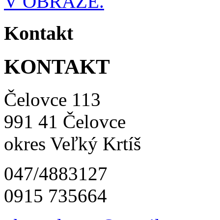
V OBRAZE.
Kontakt
KONTAKT
Čelovce 113
991 41 Čelovce
okres Veľký Krtíš
047/4883127
0915 735664