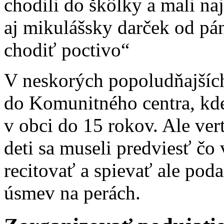
chodili do škôlky a mali na
aj mikulášsky darček od pán
chodiť poctivo“
V neskorých popoludňajších
do Komunitného centra, kde
v obci do 15 rokov. Ale ver
deti sa museli predviesť čo 
recitovať a spievať ale poda
úsmev na perách.