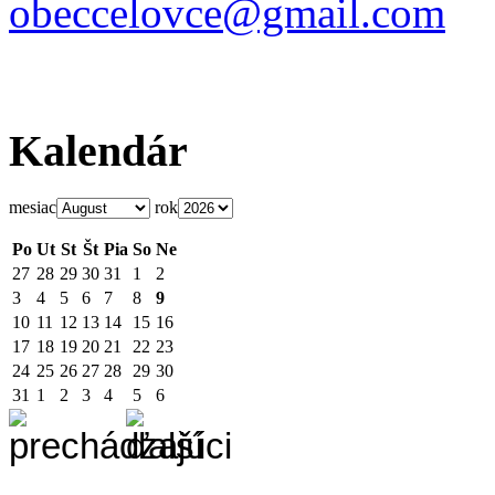
obeccelo
vce@gmai
l.com
Kalendár
mesiac
rok
Po
Ut
St
Št
Pia
So
Ne
27
28
29
30
31
1
2
3
4
5
6
7
8
9
10
11
12
13
14
15
16
17
18
19
20
21
22
23
24
25
26
27
28
29
30
31
1
2
3
4
5
6