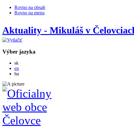
Rovno na obsah
Rovno na menu
Aktuality - Mikuláš v Čelovciac
Výber jazyka
Slovensky
sk
English
en
Magyar
hu