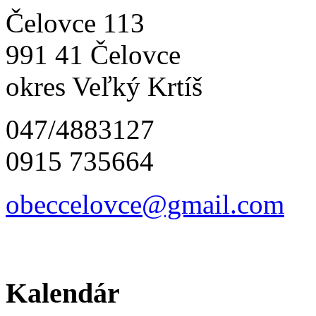
Čelovce 113
991 41 Čelovce
okres Veľký Krtíš
047/4883127
0915 735664
obeccelo
vce@gmai
l.com
Kalendár