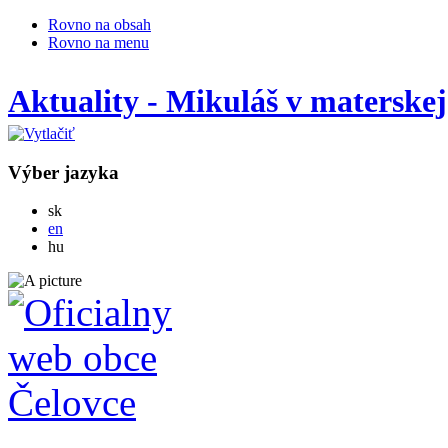
Rovno na obsah
Rovno na menu
Aktuality - Mikuláš v materskej
Výber jazyka
Slovensky
sk
English
en
Magyar
hu