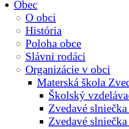
Obec
O obci
História
Poloha obce
Slávni rodáci
Organizácie v obci
Materská škola Zved
Školský vzdeláva
Zvedavé slniečk
Zvedavé slniečka