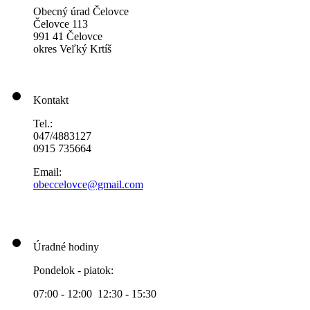
Obecný úrad Čelovce
Čelovce 113
991 41 Čelovce
okres Veľký Krtíš
Kontakt
Tel.:
047/4883127
0915 735664
Email:
obeccelo
vce@gmai
l.com
Úradné hodiny
Pondelok - piatok:
07:00 - 12:00 12:30 - 15:30