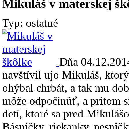
Mikuláš v materskej šk
Typ: ostatné
Dňa 04.12.2014
navštívil ujo Mikuláš, ktor
ohýbal chrbát, a tak mu dob
môže odpočinúť, a pritom si
detí, ktoré sa pred Mikuláš
Básničky, riekanky, pesničk