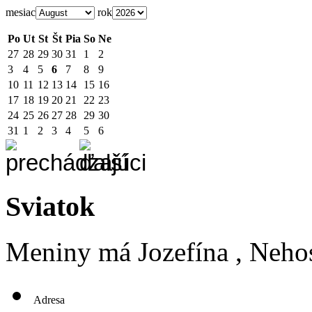
mesiac
rok
Po
Ut
St
Št
Pia
So
Ne
27
28
29
30
31
1
2
3
4
5
6
7
8
9
10
11
12
13
14
15
16
17
18
19
20
21
22
23
24
25
26
27
28
29
30
31
1
2
3
4
5
6
Sviatok
Meniny má
Jozefína
, Neho
Adresa