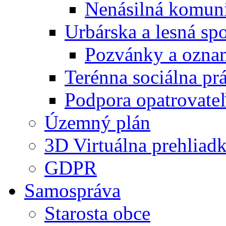
Nenásilná komuni
Urbárska a lesná sp
Pozvánky a ozna
Terénna sociálna pr
Podpora opatrovateľ
Územný plán
3D Virtuálna prehliad
GDPR
Samospráva
Starosta obce