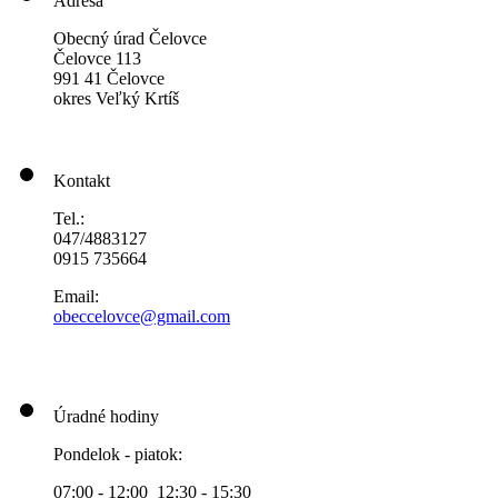
Adresa
Obecný úrad Čelovce
Čelovce 113
991 41 Čelovce
okres Veľký Krtíš
Kontakt
Tel.:
047/4883127
0915 735664
Email:
obeccelo
vce@gmai
l.com
Úradné hodiny
Pondelok - piatok:
07:00 - 12:00 12:30 - 15:30