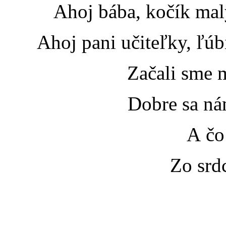
Ahoj bába, kočík malý
Ahoj pani učiteľky, ľúb
Začali sme maličkí
Dobre sa nám vodi
A čo nako
Zo srdca 