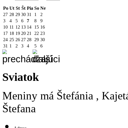
Po
Ut
St
Št
Pia
So
Ne
27
28
29
30
31
1
2
3
4
5
6
7
8
9
10
11
12
13
14
15
16
17
18
19
20
21
22
23
24
25
26
27
28
29
30
31
1
2
3
4
5
6
Sviatok
Meniny má
Štefánia
, Kajet
Štefana