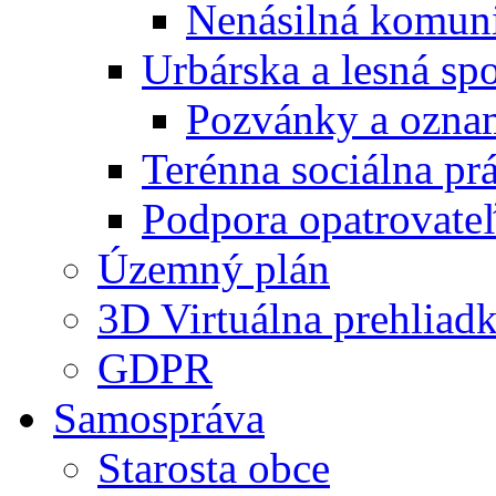
Nenásilná komuni
Urbárska a lesná sp
Pozvánky a ozna
Terénna sociálna pr
Podpora opatrovateľ
Územný plán
3D Virtuálna prehliad
GDPR
Samospráva
Starosta obce