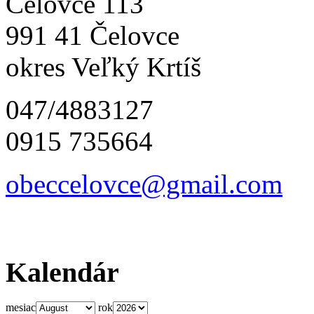
Čelovce 113
991 41 Čelovce
okres Veľký Krtíš
047/4883127
0915 735664
obeccelo
vce@gmai
l.com
Kalendár
mesiac
rok