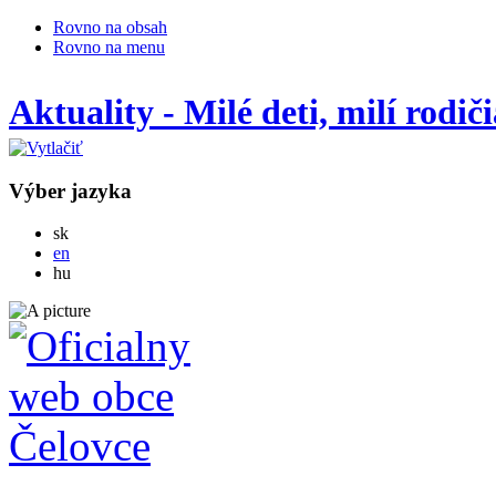
Rovno na obsah
Rovno na menu
Aktuality - Milé deti, milí rodiči
Výber jazyka
Slovensky
sk
English
en
Magyar
hu