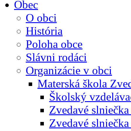
Obec
O obci
História
Poloha obce
Slávni rodáci
Organizácie v obci
Materská škola Zved
Školský vzdeláva
Zvedavé slniečk
Zvedavé slniečka