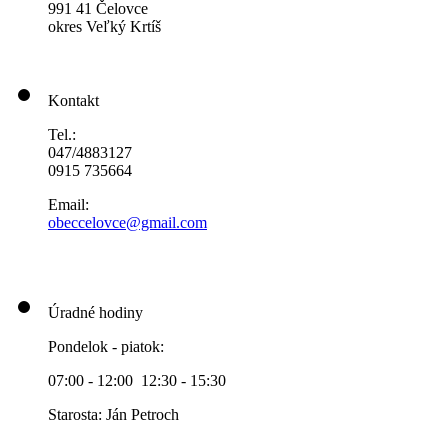
991 41 Čelovce
okres Veľký Krtíš
Kontakt
Tel.:
047/4883127
0915 735664
Email:
obeccelo
vce@gmai
l.com
Úradné hodiny
Pondelok - piatok:
07:00 - 12:00 12:30 - 15:30
Starosta: Ján Petroch