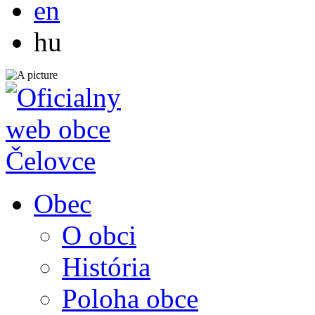
en
Magyar
hu
Obec
O obci
História
Poloha obce