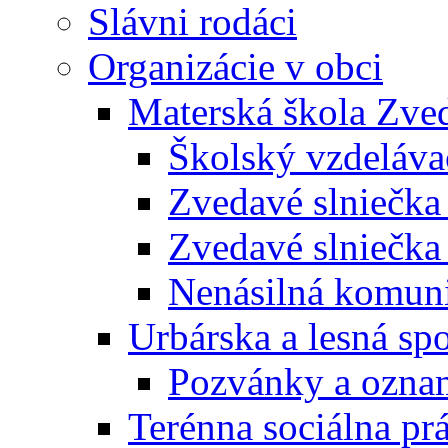
Slávni rodáci
Organizácie v obci
Materská škola Zved
Školský vzdeláva
Zvedavé slniečk
Zvedavé slniečka
Nenásilná komuni
Urbárska a lesná sp
Pozvánky a ozna
Terénna sociálna pr