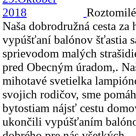
Roztomilé 
Naša dobrodružná cesta za 
vypúšťaní balónov šťastia 
sprievodom malých strašid
pred Obecným úradom,. Naš
mihotavé svetielka lampión
svojich rodičov, sme pomá
bytostiam nájsť cestu dom
ukončili vypúšťaním balóno
dobrého pre nás všetkých