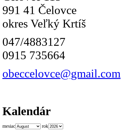
991 41 Čelovce
okres Veľký Krtíš
047/4883127
0915 735664
obeccelo
vce@gmai
l.com
Kalendár
mesiac
rok