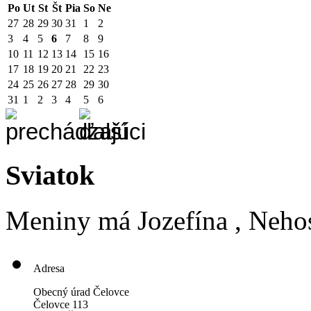
Po
Ut
St
Št
Pia
So
Ne
27
28
29
30
31
1
2
3
4
5
6
7
8
9
10
11
12
13
14
15
16
17
18
19
20
21
22
23
24
25
26
27
28
29
30
31
1
2
3
4
5
6
Sviatok
Meniny má
Jozefína
, Neho
Adresa
Obecný úrad Čelovce
Čelovce 113