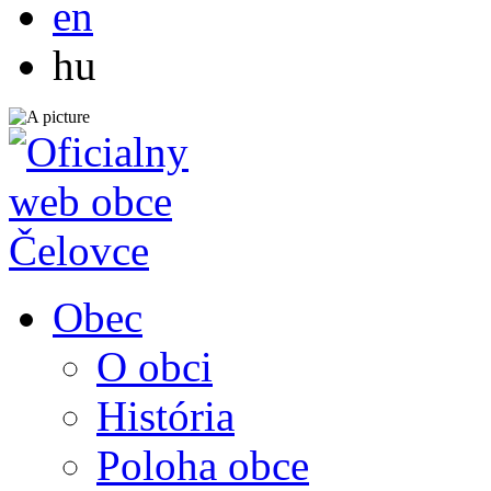
en
Magyar
hu
Obec
O obci
História
Poloha obce