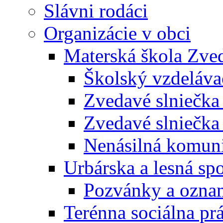
Slávni rodáci
Organizácie v obci
Materská škola Zved
Školský vzdeláva
Zvedavé slniečk
Zvedavé slniečka
Nenásilná komuni
Urbárska a lesná sp
Pozvánky a ozna
Terénna sociálna pr