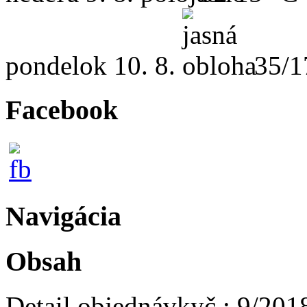
pondelok
10. 8.
35/1
Facebook
Navigácia
Obsah
Detail objednávky
č.:
9/201