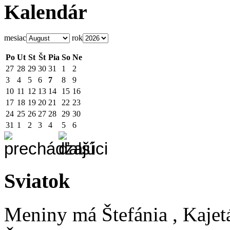
Kalendár
mesiac
rok
Po
Ut
St
Št
Pia
So
Ne
27
28
29
30
31
1
2
3
4
5
6
7
8
9
10
11
12
13
14
15
16
17
18
19
20
21
22
23
24
25
26
27
28
29
30
31
1
2
3
4
5
6
Sviatok
Meniny má
Štefánia
, Kajet