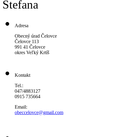
Štefana
Adresa
Obecný úrad Čelovce
Čelovce 113
991 41 Čelovce
okres Veľký Krtíš
Kontakt
Tel.:
047/4883127
0915 735664
Email:
obeccelo
vce@gmai
l.com