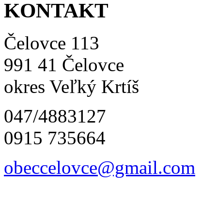
KONTAKT
Čelovce 113
991 41 Čelovce
okres Veľký Krtíš
047/4883127
0915 735664
obeccelo
vce@gmai
l.com