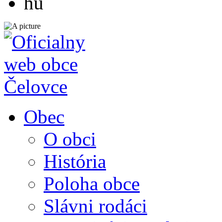
hu
Obec
O obci
História
Poloha obce
Slávni rodáci