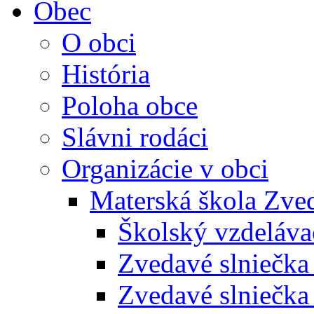
Obec
O obci
História
Poloha obce
Slávni rodáci
Organizácie v obci
Materská škola Zved
Školský vzdeláva
Zvedavé slniečk
Zvedavé slniečka