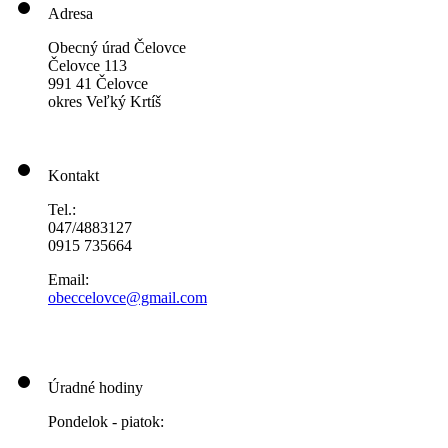
Adresa
Obecný úrad Čelovce
Čelovce 113
991 41 Čelovce
okres Veľký Krtíš
Kontakt
Tel.:
047/4883127
0915 735664
Email:
obeccelo
vce@gmai
l.com
Úradné hodiny
Pondelok - piatok: