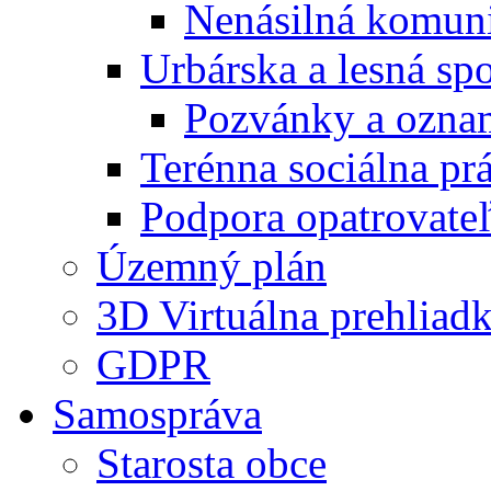
Nenásilná komuni
Urbárska a lesná sp
Pozvánky a ozna
Terénna sociálna pr
Podpora opatrovateľ
Územný plán
3D Virtuálna prehliad
GDPR
Samospráva
Starosta obce