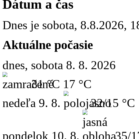
Dátum a čas
Dnes je
sobota
,
8.8.2026
,
1
Aktuálne počasie
dnes, sobota 8. 8. 2026
31 °C
17 °C
nedeľa
9. 8.
32/15 °C
pondelok
10. 8.
35/1