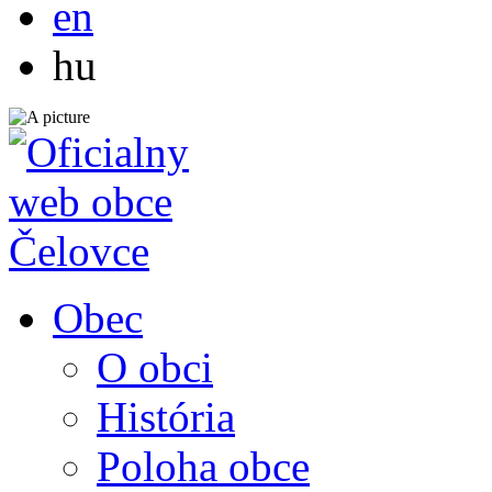
en
Magyar
hu
Obec
O obci
História
Poloha obce