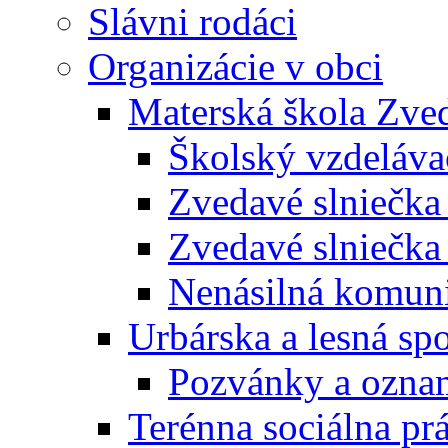
Slávni rodáci
Organizácie v obci
Materská škola Zved
Školský vzdeláva
Zvedavé slniečk
Zvedavé slniečka
Nenásilná komuni
Urbárska a lesná sp
Pozvánky a ozna
Terénna sociálna pr