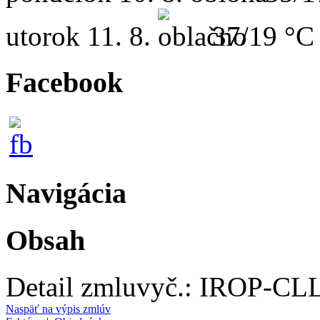
utorok
11. 8.
37/19 °C
Facebook
Navigácia
Obsah
Detail zmluvy
č.:
IROP-CLL
Naspäť na výpis zmlúv