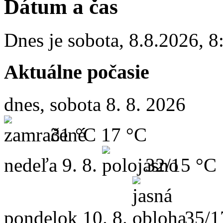
Dátum a čas
Dnes je
sobota
,
8.8.2026
,
8
Aktuálne počasie
dnes, sobota 8. 8. 2026
31 °C
17 °C
nedeľa
9. 8.
32/15 °C
pondelok
10. 8.
35/1