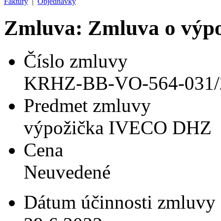
Faktúry
|
Objednávky
Zmluva: Zmluva o výpo
Číslo zmluvy
KRHZ-BB-VO-564-031/
Predmet zmluvy
výpožička IVECO DHZ
Cena
Neuvedené
Dátum účinnosti zmluvy