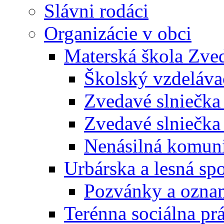
Slávni rodáci
Organizácie v obci
Materská škola Zved
Školský vzdeláva
Zvedavé slniečk
Zvedavé slniečka
Nenásilná komuni
Urbárska a lesná sp
Pozvánky a ozna
Terénna sociálna pr