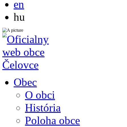
en
Magyar
hu
Obec
O obci
História
Poloha obce