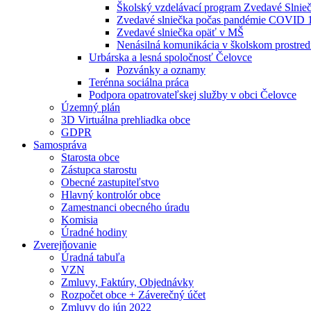
Školský vzdelávací program Zvedavé Slnie
Zvedavé slniečka počas pandémie COVID 
Zvedavé slniečka opäť v MŠ
Nenásilná komunikácia v školskom prostred
Urbárska a lesná spoločnosť Čelovce
Pozvánky a oznamy
Terénna sociálna práca
Podpora opatrovateľskej služby v obci Čelovce
Územný plán
3D Virtuálna prehliadka obce
GDPR
Samospráva
Starosta obce
Zástupca starostu
Obecné zastupiteľstvo
Hlavný kontrolór obce
Zamestnanci obecného úradu
Komisia
Úradné hodiny
Zverejňovanie
Úradná tabuľa
VZN
Zmluvy, Faktúry, Objednávky
Rozpočet obce + Záverečný účet
Zmluvy do jún 2022