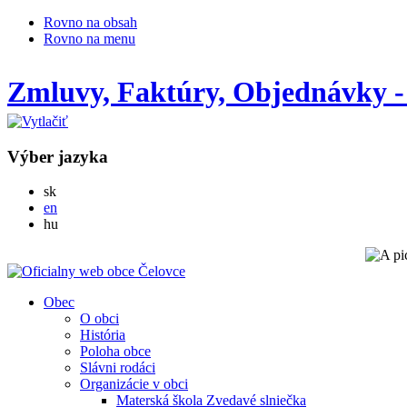
Rovno na obsah
Rovno na menu
Zmluvy, Faktúry, Objednávky -
Výber jazyka
Slovensky
sk
English
en
Magyar
hu
Obec
O obci
História
Poloha obce
Slávni rodáci
Organizácie v obci
Materská škola Zvedavé slniečka